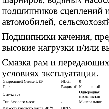
подшипников сцеплений и
автомобилей, сельскохозя
Подшипники качения, пре
высокие нагрузки и/или в
Смазка рам и передающих
условиях эксплуатации.
Gazpromneft Grease L EP
NLGI
0
Цвет
Видимый
Коричневый
Однородная
Структура
-
маслянистая
Тип базового масла
-
Минеральное
o
DIN 51
Вязкость базового масла, 40
C,