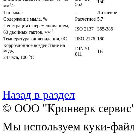
150
562
2
мм
/с
Тип мыла
-
Литиевое
Содержание мыла, %
Расчетное
5.7
Пенетрация с перемешиванием,
ISO 2137
355-385
-1
60 двойных тактов, мм
Температура каплепадения, 0C
IISO 2176
180
Коррозионное воздействие на
DIN 51
медь,
1В
811
o
24 часа, 100
C
Назад в раздел
© ООО "Кронверк сервис
Мы используем куки-файл