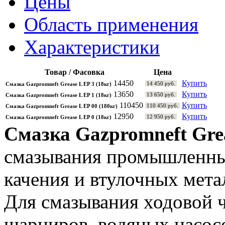
Цены
Область применения
Характеристики
Товар / Фасовка
Цена
14450
Купить
14 450 руб.
Смазка Gazpromneft Grease L EP 3 (18кг)
13650
Купить
13 650 руб.
Смазка Gazpromneft Grease L EP 1 (18кг)
110450
Купить
110 450 руб.
Смазка Gazpromneft Grease L EP 00 (180кг)
12950
Купить
12 950 руб.
Смазка Gazpromneft Grease L EP 0 (18кг)
Смазка Gazpromneft Gre
смазывания промышленны
качения и втулочных мета
Для смазывания ходовой 
шарниров, водяных насосо