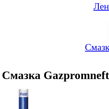
Лен
Смазк
Смазка Gazpromneft