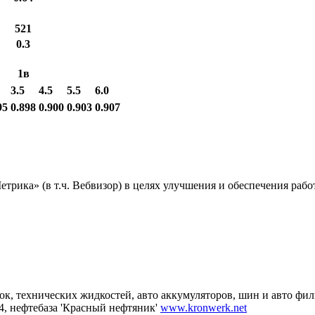
521
0.3
1в
3.5
4.5
5.5
6.0
95
0.898
0.900
0.903
0.907
ика» (в т.ч. Вебвизор) в целях улучшения и обеспечения работ
ок, технических жидкостей, авто аккумуляторов, шин и авто фил
34, нефтебаза 'Красный нефтяник'
www.kronwerk.net