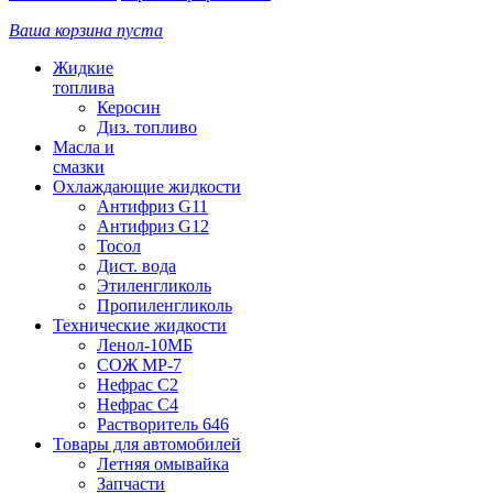
Ваша корзина пуста
Жидкие
топлива
Керосин
Диз. топливо
Масла и
смазки
Охлаждающие жидкости
Антифриз G11
Антифриз G12
Тосол
Дист. вода
Этиленгликоль
Пропиленгликоль
Технические жидкости
Ленол-10МБ
СОЖ МР-7
Нефрас С2
Нефрас С4
Растворитель 646
Товары для автомобилей
Летняя омывайка
Запчасти