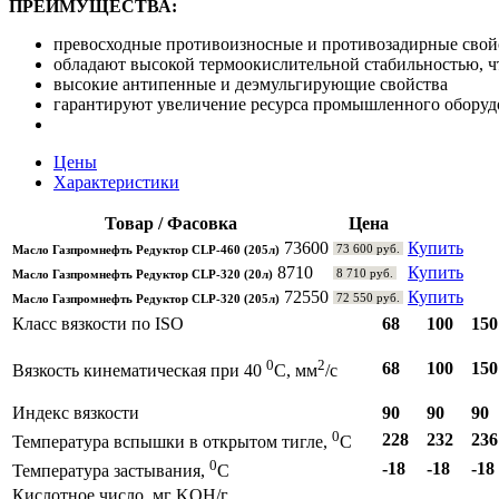
ПРЕИМУЩЕСТВА:
превосходные противоизносные и противозадирные свой
обладают высокой термоокислительной стабильностью, ч
высокие антипенные и деэмульгирующие свойства
гарантируют увеличение ресурса промышленного оборуд
Цены
Характеристики
Товар / Фасовка
Цена
73600
Купить
73 600 руб.
Масло Газпромнефть Редуктор CLP-460 (205л)
8710
Купить
8 710 руб.
Масло Газпромнефть Редуктор CLP-320 (20л)
72550
Купить
72 550 руб.
Масло Газпромнефть Редуктор CLP-320 (205л)
Класс вязкости по ISО
68
100
150
0
2
68
100
150
Вязкость кинематическая при 40
С, мм
/с
Индекс вязкости
90
90
90
0
228
232
236
Температура вспышки в открытом тигле,
С
0
-18
-18
-18
Температура застывания,
С
Кислотное число, мг KOH/г