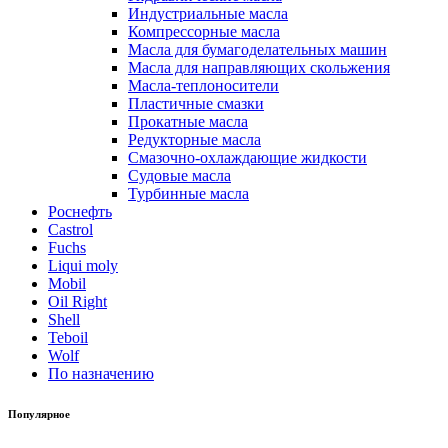
Индустриальные масла
Компрессорные масла
Масла для бумагоделательных машин
Масла для направляющих скольжения
Масла-теплоносители
Пластичные смазки
Прокатные масла
Редукторные масла
Смазочно-охлаждающие жидкости
Судовые масла
Турбинные масла
Роснефть
Castrol
Fuchs
Liqui moly
Mobil
Oil Right
Shell
Teboil
Wolf
По назначению
Популярное