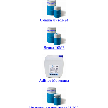
Смазка Литол-24
Ленол-10МБ
AdBlue Мочевина
Индустриальное масло И-20А