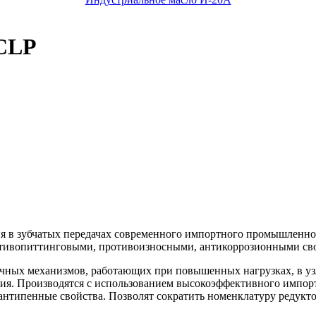
 CLP
я в зубчатых передачах современного импортного промышленно
тивопиттинговыми, противоизносными, антикоррозионными св
ичных механизмов, работающих при повышенных нагрузках, в уз
я. Производятся с использованием высокоэффективного импорт
антипенные свойства. Позволят сократить номенклатуру редукт