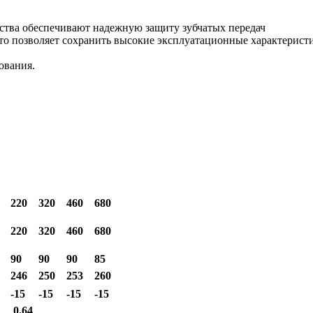
ства обеспечивают надежную защиту зубчатых передач
то позволяет сохранить высокие эксплуатационные характерист
ования.
220
320
460
680
220
320
460
680
90
90
90
85
246
250
253
260
-15
-15
-15
-15
0.64