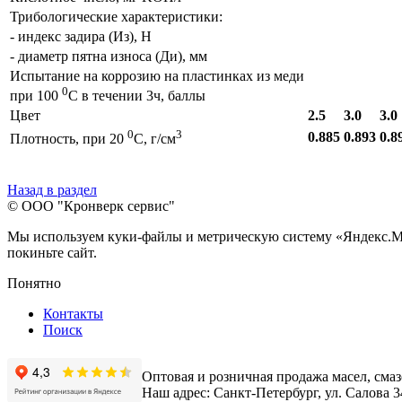
Трибологические характеристики:
- индекс задира (Из), Н
- диаметр пятна износа (Ди), мм
Испытание на коррозию на пластинках из меди
0
при 100
С в течении 3ч, баллы
Цвет
2.5
3.0
3.0
0
3
0.885
0.893
0.8
Плотность, при 20
С, г/см
Назад в раздел
© ООО "Кронверк сервис"
Мы используем куки-файлы и метрическую систему «Яндекс.Метр
покиньте сайт.
Понятно
Контакты
Поиск
Оптовая и розничная продажа масел, смаз
Наш адрес: Санкт-Петербург, ул. Салова 