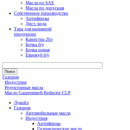
Масла по SAE
Масла по допускам
Собственное производство
Антифризы
Дист. вода
Тара для наливной
продукции
Канистра 20л
Бочка б/у
Бочка новая
Еврокуб б/у
Газпром
Индустрия
Редукторные масла
Масло Gazpromneft Reductor CLP
Лукойл
Газпром
Автомобильные масла
Индустрия
Антифризы
Гидравлические масла