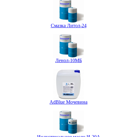
Смазка Литол-24
Ленол-10МБ
AdBlue Мочевина
Индустриальное масло И-20А