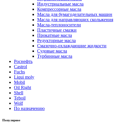
Индустриальные масла
Компрессорные масла
Масла для бумагоделательных машин
Масла для направляющих скольжения
Масла-теплоносители
Пластичные смазки
Прокатные масла
Редукторные масла
Смазочно-охлаждающие жидкости
Судовые масла
Турбинные масла
Роснефть
Castrol
Fuchs
Liqui moly
Mobil
Oil Right
Shell
Teboil
Wolf
По назначению
Популярное