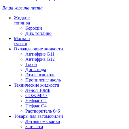
Ваша корзина пуста
Жидкие
топлива
Керосин
Диз. топливо
Масла и
смазки
Охлаждающие жидкости
Антифриз G11
Антифриз G12
Тосол
Дист. вода
Этиленгликоль
Пропиленгликоль
Технические жидкости
Ленол-10МБ
СОЖ МР-7
Нефрас С2
Нефрас С4
Растворитель 646
Товары для автомобилей
Летняя омывайка
Запчасти