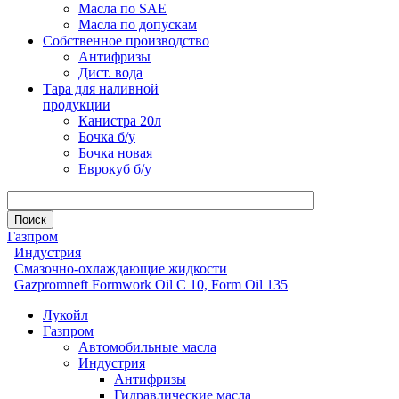
Масла по SAE
Масла по допускам
Собственное производство
Антифризы
Дист. вода
Тара для наливной
продукции
Канистра 20л
Бочка б/у
Бочка новая
Еврокуб б/у
Газпром
Индустрия
Смазочно-охлаждающие жидкости
Gazpromneft Formwork Oil C 10, Form Oil 135
Лукойл
Газпром
Автомобильные масла
Индустрия
Антифризы
Гидравлические масла