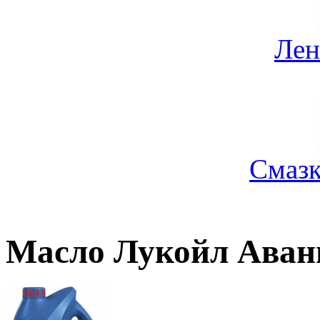
Лен
Смазк
Масло Лукойл Аван