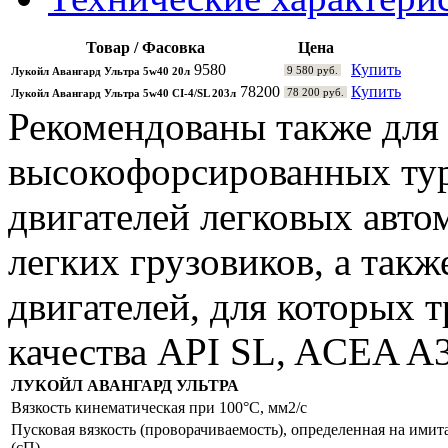
Товар / Фасовка
Цена
9580
Купить
9 580 руб.
Лукойл Авангард Ультра 5w40 20л
78200
Купить
78 200 руб.
Лукойл Авангард Ультра 5w40 CI-4/SL 203л
Рекомендованы также для
высокофорсированных ту
двигателей легковых авто
легких грузовиков, а так
двигателей, для которых 
качества API SL, ACEA A3
ЛУКОЙЛ АВАНГАРД УЛЬТРА
Вязкость кинематическая при 100°C, мм2/с
Пусковая вязкость (проворачиваемость), определенная на имит
(сП)