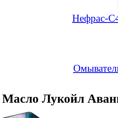
Нефрас-С4
Омыватель
Масло Лукойл Аван