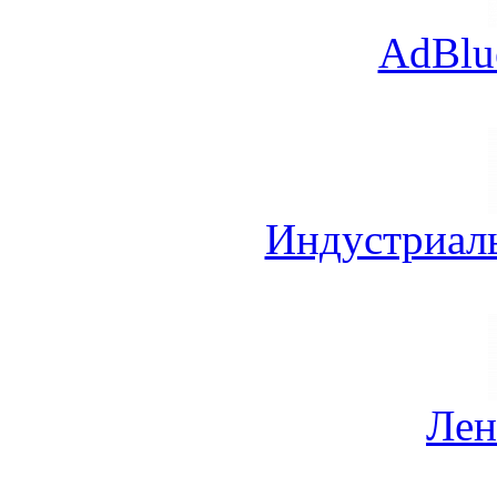
AdBlu
Индустриал
Лен