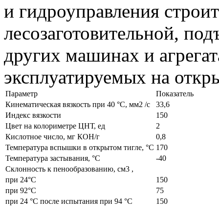
и гидроуправления строи
лесозаготовительной, под
других машинах и агрегат
эксплуатируемых на откры
Параметр
Показатель
Кинематическая вязкость при 40 °С, мм2 /с
33,6
Индекс вязкости
150
Цвет на колориметре ЦНТ, ед
2
Кислотное число, мг КОН/г
0,8
Температура вспышки в открытом тигле, °С
170
Температура застывания, °С
-40
Склонность к пенообразованию, см3 ,
при 24°С
150
при 92°С
75
при 24 °С после испытания при 94 °С
150