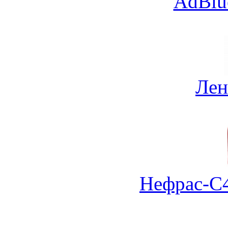
AdBlu
Лен
Нефрас-С4