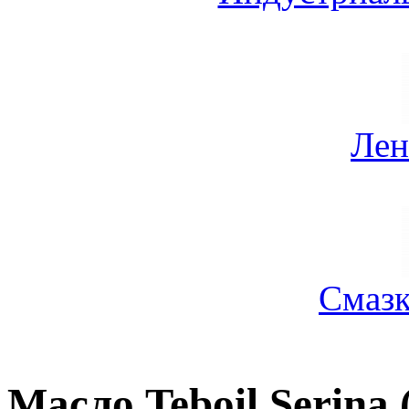
Лен
Смазк
Масло Teboil Serina