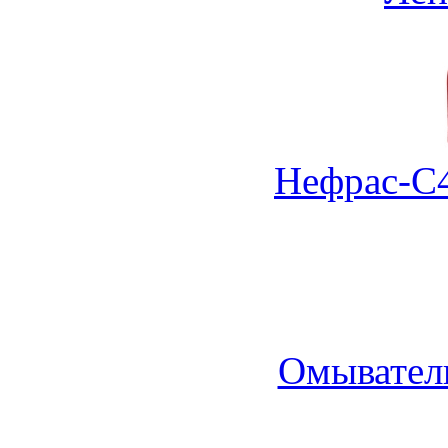
Нефрас-С4
Омыватель