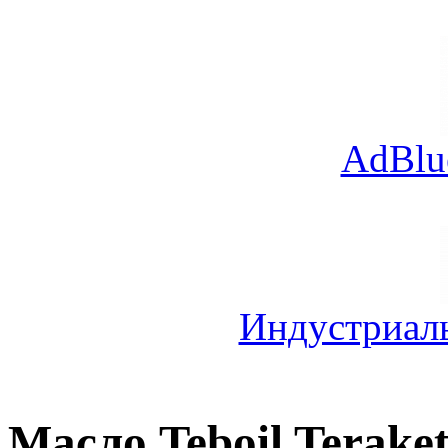
AdBlu
Индустриал
Масло Teboil Teraket