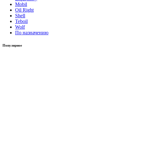
Mobil
Oil Right
Shell
Teboil
Wolf
По назначению
Популярное