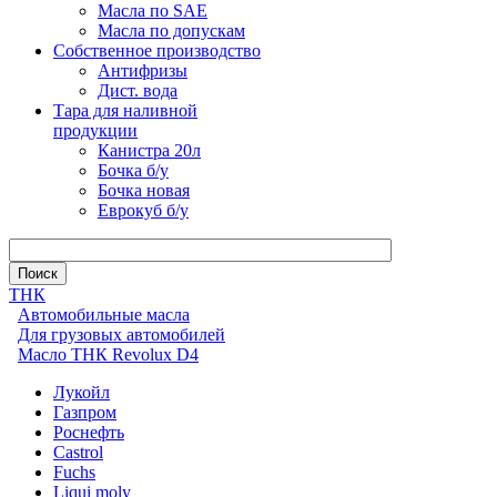
Масла по SAE
Масла по допускам
Собственное производство
Антифризы
Дист. вода
Тара для наливной
продукции
Канистра 20л
Бочка б/у
Бочка новая
Еврокуб б/у
ТНК
Автомобильные масла
Для грузовых автомобилей
Масло ТНК Revolux D4
Лукойл
Газпром
Роснефть
Castrol
Fuchs
Liqui moly