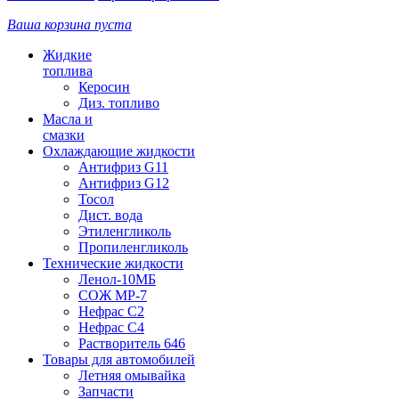
Ваша корзина пуста
Жидкие
топлива
Керосин
Диз. топливо
Масла и
смазки
Охлаждающие жидкости
Антифриз G11
Антифриз G12
Тосол
Дист. вода
Этиленгликоль
Пропиленгликоль
Технические жидкости
Ленол-10МБ
СОЖ МР-7
Нефрас С2
Нефрас С4
Растворитель 646
Товары для автомобилей
Летняя омывайка
Запчасти