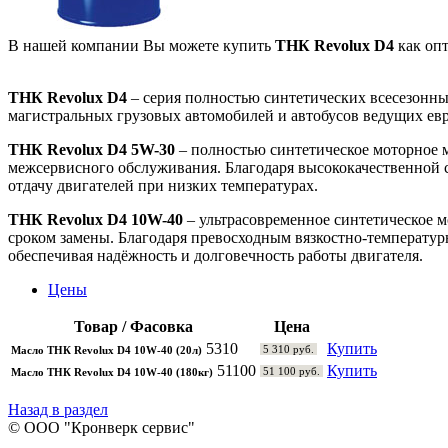
В нашей компании Вы можете купить
ТНК Revolux D4
как опт
ТНК Revolux D4
– серия полностью синтетических всесезонны
магистральных грузовых автомобилей и автобусов ведущих евро
ТНК Revolux D4 5W-30
– полностью синтетическое моторное 
межсервисного обслуживания. Благодаря высококачественной 
отдачу двигателей при низких температурах.
ТНК Revolux D4 10W-40
– ультрасовременное синтетическое м
сроком замены. Благодаря превосходным вязкостно-температур
обеспечивая надёжность и долговечность работы двигателя.
Цены
Товар / Фасовка
Цена
5310
Купить
5 310 руб.
Масло ТНК Revolux D4 10W-40 (20л)
51100
Купить
51 100 руб.
Масло ТНК Revolux D4 10W-40 (180кг)
Назад в раздел
© ООО "Кронверк сервис"