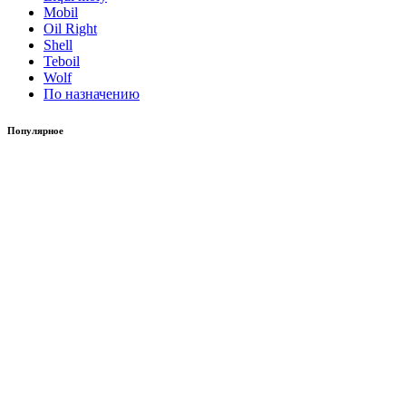
Mobil
Oil Right
Shell
Teboil
Wolf
По назначению
Популярное