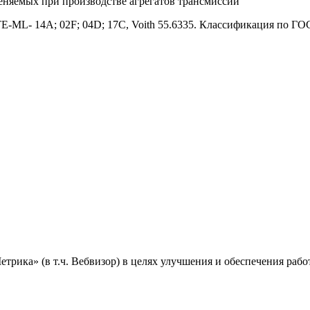
еняемых при производстве агрегатов трансмиссии
E-ML- 14A; 02F; 04D; 17C, Voith 55.6335. Классификация по ГО
ика» (в т.ч. Вебвизор) в целях улучшения и обеспечения работ