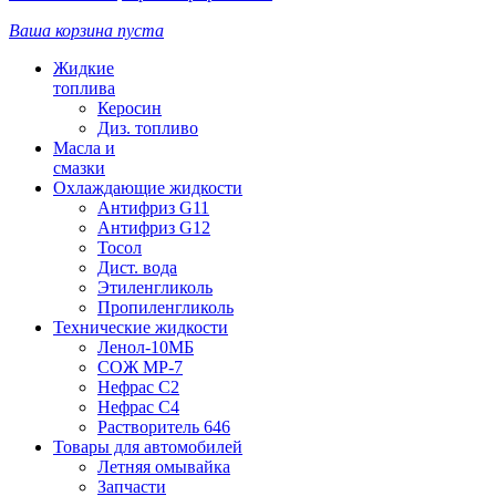
Ваша корзина пуста
Жидкие
топлива
Керосин
Диз. топливо
Масла и
смазки
Охлаждающие жидкости
Антифриз G11
Антифриз G12
Тосол
Дист. вода
Этиленгликоль
Пропиленгликоль
Технические жидкости
Ленол-10МБ
СОЖ МР-7
Нефрас С2
Нефрас С4
Растворитель 646
Товары для автомобилей
Летняя омывайка
Запчасти