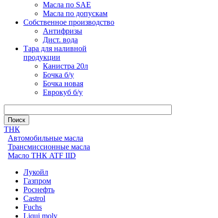
Масла по SAE
Масла по допускам
Собственное производство
Антифризы
Дист. вода
Тара для наливной
продукции
Канистра 20л
Бочка б/у
Бочка новая
Еврокуб б/у
ТНК
Автомобильные масла
Трансмиссионные масла
Масло ТНК ATF IID
Лукойл
Газпром
Роснефть
Castrol
Fuchs
Liqui moly