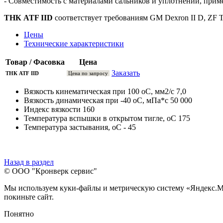
- Совместимость с материалами сальников и уплотнений, прим
ТНК ATF IID
соответствует требованиям GM Dexron II D, ZF T
Цены
Технические характеристики
Товар / Фасовка
Цена
Заказать
ТНК ATF IID
Цена по запросу
Вязкость кинематическая при 100 оС, мм2/с 7,0
Вязкость динамическая при -40 оС, мПа*с 50 000
Индекс вязкости 160
Температура вспышки в открытом тигле, оС 175
Температура застывания, оС - 45
Назад в раздел
© ООО "Кронверк сервис"
Мы используем куки-файлы и метрическую систему «Яндекс.Метр
покиньте сайт.
Понятно