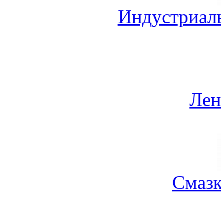
Индустриал
Лен
Смазк