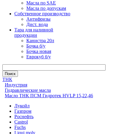
Масла по SAE
Масла по допускам
Собственное производство
Антифризы
Дист. вода
Тара для наливной
продукции
Канистра 20л
Бочка б/у
Бочка новая
Еврокуб б/у
ТНК
Индустрия
Гидравлические масла
Масло ТНК ПСМ Гидротек HVLP 15,22,46
Лукойл
Газпром
Роснефть
Castrol
Fuchs
Liqui moly