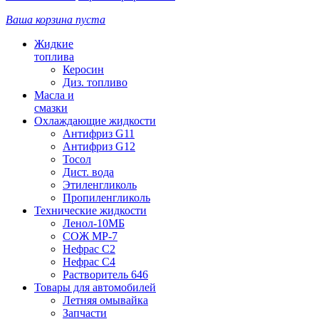
Ваша корзина пуста
Жидкие
топлива
Керосин
Диз. топливо
Масла и
смазки
Охлаждающие жидкости
Антифриз G11
Антифриз G12
Тосол
Дист. вода
Этиленгликоль
Пропиленгликоль
Технические жидкости
Ленол-10МБ
СОЖ МР-7
Нефрас С2
Нефрас С4
Растворитель 646
Товары для автомобилей
Летняя омывайка
Запчасти