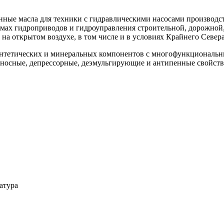
анные масла для техники с гидравлическими насосами произво
темах гидроприводов и гидроуправления строительной, дорожной
а открытом воздухе, в том числе и в условиях Крайнего Севера
интетических и минеральных компонентов с многофункциональн
зносные, депрессорные, деэмульгирующие и антипенные свойств
атура