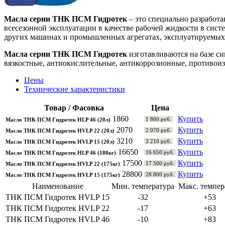
Масла серии ТНК ПСМ Гидротек
– это специально разработ
всесезонной эксплуатации в качестве рабочей жидкости в сис
других машинах и промышленных агрегатах, эксплуатируемых н
Масла серии ТНК ПСМ Гидротек
изготавливаются на базе с
вязкостные, антиокислительные, антикоррозионные, противои
Цены
Технические характеристики
Товар / Фасовка
Цена
1860
Купить
1 860 руб.
Масло ТНК ПСМ Гидротек HLP 46 (20л)
2070
Купить
2 070 руб.
Масло ТНК ПСМ Гидротек HVLP 22 (20л)
3210
Купить
3 210 руб.
Масло ТНК ПСМ Гидротек HVLP 15 (20л)
16650
Купить
16 650 руб.
Масло ТНК ПСМ Гидротек HLP 46 (180кг)
17500
Купить
17 500 руб.
Масло ТНК ПСМ Гидротек HVLP 22 (175кг)
28800
Купить
28 800 руб.
Масло ТНК ПСМ Гидротек HVLP 15 (175кг)
Наименование
Мин. температура
Макс. темпер
ТНК ПСМ Гидротек HVLP 15
-32
+53
ТНК ПСМ Гидротек HVLP 22
-17
+63
ТНК ПСМ Гидротек HVLP 46
-10
+83