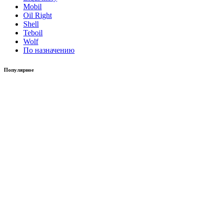
Mobil
Oil Right
Shell
Teboil
Wolf
По назначению
Популярное