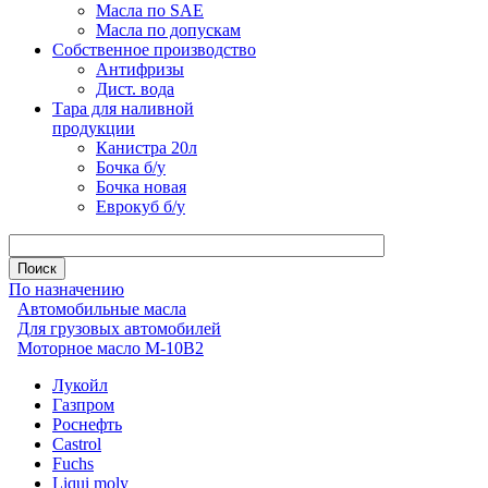
Масла по SAE
Масла по допускам
Собственное производство
Антифризы
Дист. вода
Тара для наливной
продукции
Канистра 20л
Бочка б/у
Бочка новая
Еврокуб б/у
По назначению
Автомобильные масла
Для грузовых автомобилей
Моторное масло М-10В2
Лукойл
Газпром
Роснефть
Castrol
Fuchs
Liqui moly