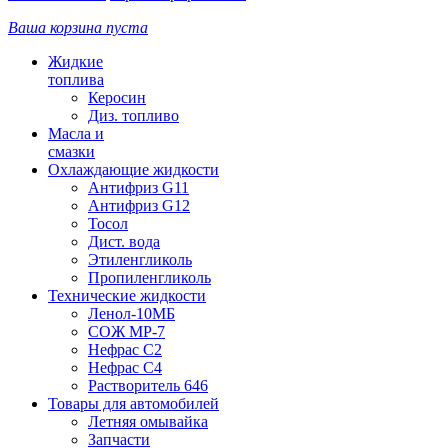
Ваша корзина пуста
Жидкие
топлива
Керосин
Диз. топливо
Масла и
смазки
Охлаждающие жидкости
Антифриз G11
Антифриз G12
Тосол
Дист. вода
Этиленгликоль
Пропиленгликоль
Технические жидкости
Ленол-10МБ
СОЖ МР-7
Нефрас С2
Нефрас С4
Растворитель 646
Товары для автомобилей
Летняя омывайка
Запчасти