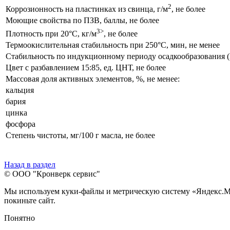
2
Коррозионность на пластинках из свинца, г/м
, не более
Моющие свойства по ПЗВ, баллы, не более
3>
Плотность при
20°С
, кг/м
, не более
Термоокислительная стабильность при
250°С
, мин, не менее
Стабильность по индукционному периоду осадкообразования 
Цвет с разбавлением 15:85, ед. ЦНТ, не более
Массовая доля активных элементов, %, не менее:
кальция
бария
цинка
фосфора
Степень чистоты, мг/100 г масла, не более
Назад в раздел
© ООО "Кронверк сервис"
Мы используем куки-файлы и метрическую систему «Яндекс.Метр
покиньте сайт.
Понятно