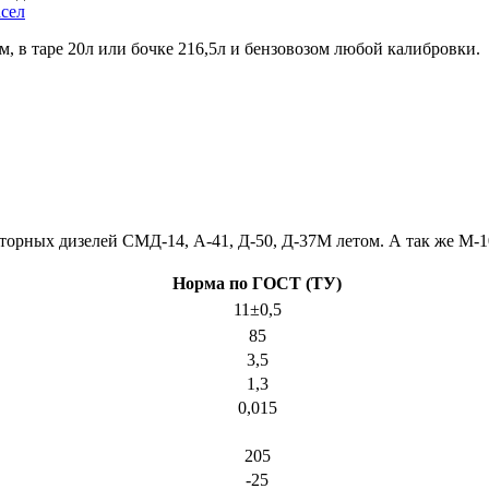
сел
, в таре 20л или бочке 216,5л и бензовозом любой калибровки.
торных дизелей СМД-14, А-41, Д-50, Д-37М летом. А так же М-1
Норма по ГОСТ (ТУ)
11±0,5
85
3,5
1,3
0,015
205
-25