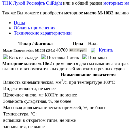
ТНК
Лукой
Роснефть
OilRight
или в общий раздел
моторных ма
Так же Вы можете приобрести моторное
масло М-10В2
наливом
Цены
Область применения
Технические характеристики
Товар / Фасовка
Цена
Нал.
40700
Купить
40 700 руб.
Масло Газпромнефть М10В2 (205л)
Есть на складе
Поставка 1 день
Под заказ
Моторное масло м-10в2
применяется для смазывания автотрак
главных и вспомогательных дизелей морских и речных судов.
Наименование показателя
2
Вязкость кинематическая, мм
/с, при температуре
100°С
Индекс вязкости, не менее
Щелочное число, мг КОН/г, не менее
Зольность сульфатная, %, не более
Массовая доля механических примесей, %, не более
Температура,
°С
:
вспышки в открытом тигле, не ниже
застывания, не выше