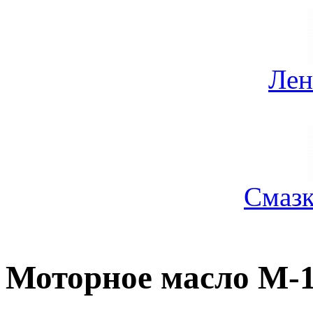
Лен
Смазк
Моторное масло М-