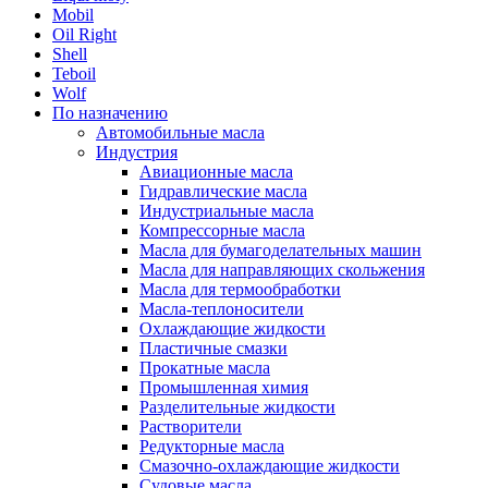
Mobil
Oil Right
Shell
Teboil
Wolf
По назначению
Автомобильные масла
Индустрия
Авиационные масла
Гидравлические масла
Индустриальные масла
Компрессорные масла
Масла для бумагоделательных машин
Масла для направляющих скольжения
Масла для термообработки
Масла-теплоносители
Охлаждающие жидкости
Пластичные смазки
Прокатные масла
Промышленная химия
Разделительные жидкости
Растворители
Редукторные масла
Смазочно-охлаждающие жидкости
Судовые масла