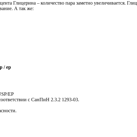
нта Глицерина – количество пара заметно увеличивается. Глицер
вание. А так же:
 / ep
USP/EP
ответствии с СанПиН 2.3.2 1293-03.
асности.