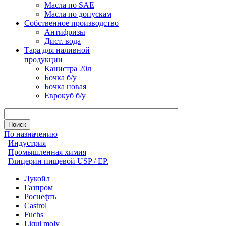
Масла по SAE
Масла по допускам
Собственное производство
Антифризы
Дист. вода
Тара для наливной
продукции
Канистра 20л
Бочка б/у
Бочка новая
Еврокуб б/у
По назначению
Индустрия
Промышленная химия
Глицерин пищевой USP / EP.
Лукойл
Газпром
Роснефть
Castrol
Fuchs
Liqui moly