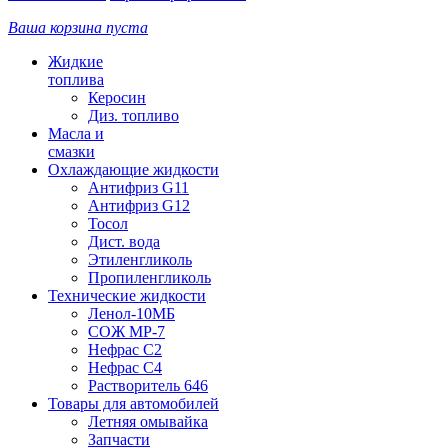
Ваша корзина пуста
Жидкие
топлива
Керосин
Диз. топливо
Масла и
смазки
Охлаждающие жидкости
Антифриз G11
Антифриз G12
Тосол
Дист. вода
Этиленгликоль
Пропиленгликоль
Технические жидкости
Ленол-10МБ
СОЖ МР-7
Нефрас С2
Нефрас С4
Растворитель 646
Товары для автомобилей
Летняя омывайка
Запчасти