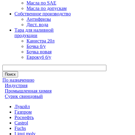
Масла по SAE
Масла по допускам
Собственное производство
Антифризы
Дист. вода
Тара для наливной
продукции
Канистра 20л
Бочка б/у
Бочка новая
Еврокуб б/у
По назначению
Индустрия
Промышленная химия
Сурик свинцовый
Лукойл
Газпром
Роснефть
Castrol
Fuchs
Liqui moly