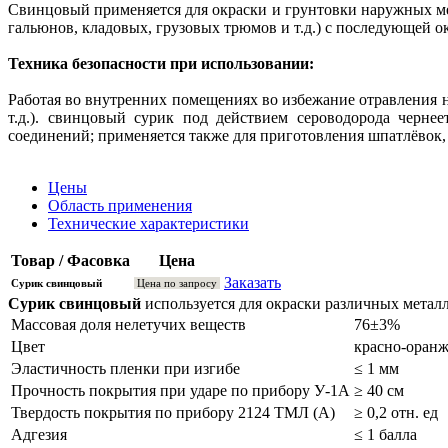
Свинцовый применяется для окраски и грунтовки наружных мет
гальюнов, кладовых, грузовых трюмов и т.д.) с последующей 
Техника безопасности при использовании:
Работая во внутренних помещениях во избежание отравления 
т.д.). свинцовый сурик под действием сероводорода черне
соединений; применяется также для приготовления шпатлёвок,
Цены
Область применения
Технические характеристики
Товар / Фасовка
Цена
Заказать
Сурик свинцовый
Цена по запросу
Сурик свинцовый
используется для окраски различных мета
Массовая доля нелетучих веществ
76±3%
Цвет
красно-оран
Эластичность пленки при изгибе
≤ 1 мм
Прочность покрытия при ударе по прибору У-1А
≥ 40 см
Твердость покрытия по прибору 2124 ТМЛ (А)
≥ 0,2 отн. ед
Адгезия
≤ 1 балла