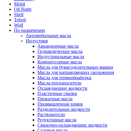
Mobil
Oil Right
Shell
Teboil
Wolf
По назначению
Автомобильные масла
Индустрия
Авиационные масла
Гидравлические масла
Индустриальные масла
Компрессорные масла
Масла для бумагоделательных машин
Масла для направляющих скольжения
Масла для термообработки
Масла-теплоносители
Охлаждающие жидкости
Пластичные смазки
Прокатные масла
Промышленная химия
Разделительные жидкости
Растворители
Редукторные масла
Смазочно-охлаждающие жидкости
Судовые масла