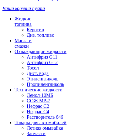
Ваша корзина пуста
Жидкие
топлива
Керосин
Диз. топливо
Масла и
смазки
Охлаждающие жидкости
Антифриз G11
Антифриз G12
Тосол
Дист. вода
Этиленгликоль
Пропиленгликоль
Технические жидкости
Ленол-10МБ
СОЖ МР-7
Нефрас С2
Нефрас С4
Растворитель 646
Товары для автомобилей
Летняя омывайка
Запчасти