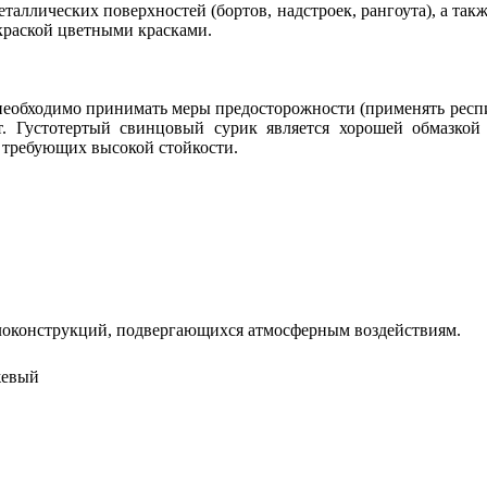
аллических поверхностей (бортов, надстроек, рангоута), а та
окраской цветными красками.
необходимо принимать меры предосторожности (применять респ
ет. Густотертый свинцовый сурик является хорошей обмазко
 требующих высокой стойкости.
ллоконструкций, подвергающихся атмосферным воздействиям.
жевый