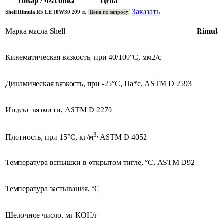
Товар / Фасовка
Цена
Заказать
Shell Rimula R5 LE 10W30 209 л.
Цена по запросу
Марка масла Shell
Rimul
Кинематическая вязкость, при 40/100°С, мм2/с
Динамическая вязкость, при -25°С, Па*с, ASTM D 2593
Индекс вязкости, ASTM D 2270
3,
Плотность, при 15°С, кг/м
ASTM D 4052
Температура вспышки в открытом тигле, °С, ASTM D92
Температура застывания, °С
Щелочное число, мг КОН/г