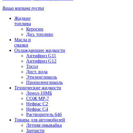
Ваша корзина пуста
Жидкие
топлива
Керосин
Диз. топливо
Масла и
смазки
Охлаждающие жидкости
Антифриз G11
Антифриз G12
Тосол
Дист. вода
Этиленгликоль
Пропиленгликоль
Технические жидкости
Ленол-10МБ
СОЖ МР-7
Нефрас С2
Нефрас С4
Растворитель 646
Товары для автомобилей
Летняя омывайка
Запчасти