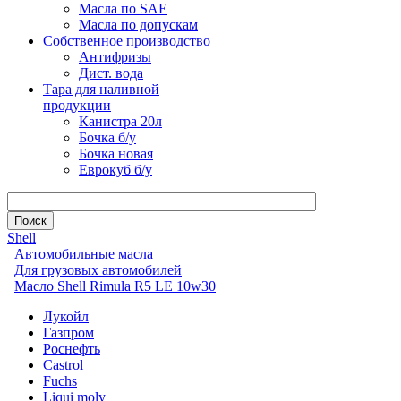
Масла по SAE
Масла по допускам
Собственное производство
Антифризы
Дист. вода
Тара для наливной
продукции
Канистра 20л
Бочка б/у
Бочка новая
Еврокуб б/у
Shell
Автомобильные масла
Для грузовых автомобилей
Масло Shell Rimula R5 LE 10w30
Лукойл
Газпром
Роснефть
Castrol
Fuchs
Liqui moly