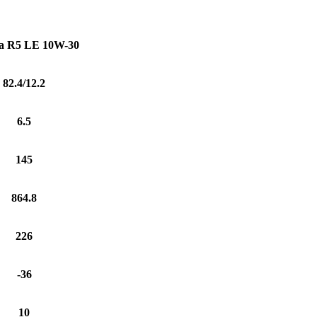
a R5 LE 10W-30
82.4/12.2
6.5
145
864.8
226
-36
10