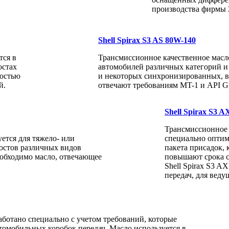
производства фирмы 
Shell Spirax S3 AS 80W-140
тся в
Трансмиссионное качественное масл
остах
автомобилей различных категорий 
ностью
и некоторых синхронизированных, в
й.
отвечают требованиям MT-1 и API G
Shell Spirax S3 
Трансмиссионное 
ется для тяжело- или
специально оптим
остов различных видов
пакета присадок,
еобходимо масло, отвечающее
повышают срока с
Shell Spirax S3 A
передач, для веду
аботано специально с учетом требований, которые
омобильных коробок передач. Масло используется в