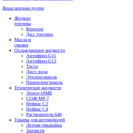
Ваша корзина пуста
Жидкие
топлива
Керосин
Диз. топливо
Масла и
смазки
Охлаждающие жидкости
Антифриз G11
Антифриз G12
Тосол
Дист. вода
Этиленгликоль
Пропиленгликоль
Технические жидкости
Ленол-10МБ
СОЖ МР-7
Нефрас С2
Нефрас С4
Растворитель 646
Товары для автомобилей
Летняя омывайка
Запчасти