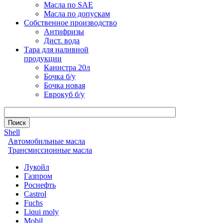
Масла по SAE
Масла по допускам
Собственное производство
Антифризы
Дист. вода
Тара для наливной
продукции
Канистра 20л
Бочка б/у
Бочка новая
Еврокуб б/у
Shell
Автомобильные масла
Трансмиссионные масла
Лукойл
Газпром
Роснефть
Castrol
Fuchs
Liqui moly
Mobil