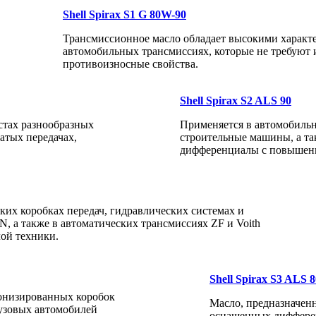
Shell Spirax S1 G 80W-90
Трансмиссионное масло обладает высокими характе
автомобильных трансмиссиях, которые не требуют
противоизносные свойства.
Shell Spirax S2 ALS 90
стах разнообразных
Применяется в автомобильн
атых передачах,
строительные машины, а та
дифференциалы с повышен
ских коробках передач, гидравлических системах и
, а также в автоматических трансмиссиях ZF и Voith
ой техники.
Shell Spirax S3 ALS 
ронизированных коробок
Масло, предназначен
узовых автомобилей
оснащенных диффере