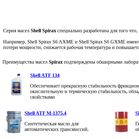
Серия масел
Shell Spirax
специально разработана для того что
Например, Shell Spirax S6 AXME и Shell Spirax S6 GXME име
потери мощности, снижается рабочая температура и повышает
Преимущества масел
Spirax
подтверждены обширными лаборат
Shell ATF 134
Обеспечивает прекрасную стабильность фрикцио
окислительную и термическую стабильность, об
свойствами
Shell ATF M-1375.4
S
Синтетическая масло для
Г
автоматических трансмиссий.
о