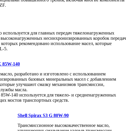
ZF.
о используется для главных передач тяжелонагруженных
и высоконагруженных несинхронизированных коробок передач
 которых рекомендовано использование масел, которые
L-5.
AX 85W-140
масло, разработано и изготовлено с использованием
изированных базовых минеральных масел с добавлением
 которые улучшают смазку механизмов трансмиссии,
лужбы масла.
X 85W-140 используется для тяжело- и средненагруженных
щих мостов транспортных средств.
Shell Spirax S3 G 80W-90
Трансмиссионное высококачественное масло,
улучшающих смазывание узлоыв трансмиссии,