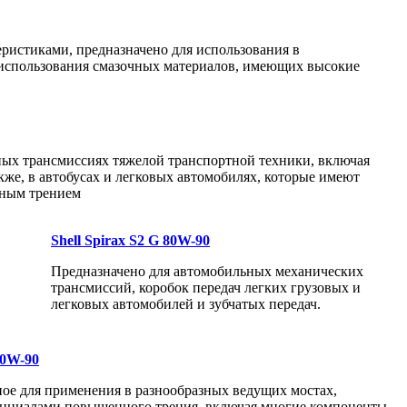
ристиками, предназначено для использования в
 использования смазочных материалов, имеющих высокие
ых трансмиссиях тяжелой транспортной техники, включая
кже, в автобусах и легковых автомобилях, которые имеют
ным трением
Shell Spirax S2 G 80W-90
Предназначено для автомобильных механических
трансмиссий, коробок передач легких грузовых и
легковых автомобилей и зубчатых передач.
80W-90
ное для применения в разнообразных ведущих мостах,
нциалами повышенного трения, включая многие компоненты