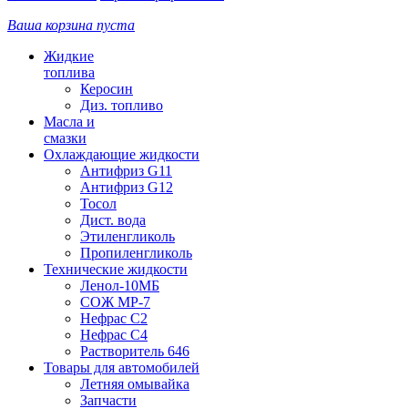
Ваша корзина пуста
Жидкие
топлива
Керосин
Диз. топливо
Масла и
смазки
Охлаждающие жидкости
Антифриз G11
Антифриз G12
Тосол
Дист. вода
Этиленгликоль
Пропиленгликоль
Технические жидкости
Ленол-10МБ
СОЖ МР-7
Нефрас С2
Нефрас С4
Растворитель 646
Товары для автомобилей
Летняя омывайка
Запчасти