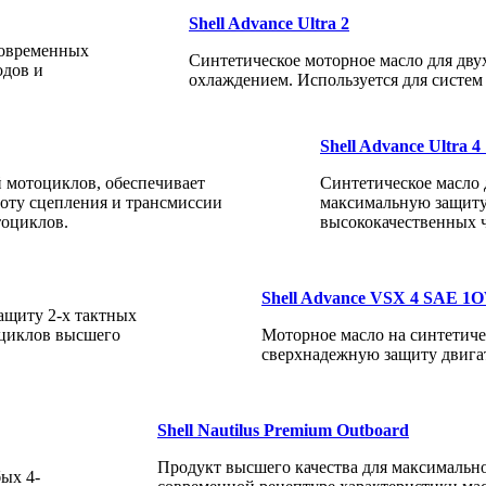
Shell Advance Ultra 2
современных
Синтетическое моторное масло для дв
одов и
охлаждением. Используется для систем
Shell Advance Ultra 4
й мотоциклов, обеспечивает
Синтетическое масло 
оту сцепления и трансмиссии
максимальную защиту
тоциклов.
высококачественных 
Shell Advance VSX 4 SAE 1
ащиту 2-х тактных
оциклов высшего
Моторное масло на синтетиче
сверхнадежную защиту двигат
Shell Nautilus Premium Outboard
Продукт высшего качества для максимальн
ых 4-