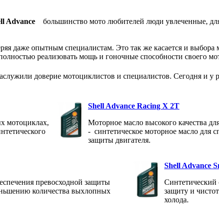
ll Advance
большинство мото любителей люди увлеченные, для
ряя даже опытным специалистам. Это так же касается и выбора м
полностью реализовать мощь и гоночные способности своего мо
заслужили доверие мотоциклистов и специалистов. Сегодня и у 
Shell Advance Racing X 2T
х мотоциклах,
Моторное масло высокого качества дл
интетического
- синтетическое моторное масло для 
защиты двигателя.
Shell Advance 
беспечения превосходной защиты
Синтетический 
меньшению количества выхлопных
защиту и чистот
холода.