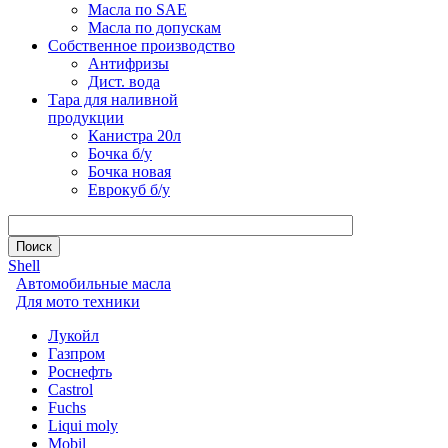
Масла по SAE
Масла по допускам
Собственное производство
Антифризы
Дист. вода
Тара для наливной
продукции
Канистра 20л
Бочка б/у
Бочка новая
Еврокуб б/у
Shell
Автомобильные масла
Для мото техники
Лукойл
Газпром
Роснефть
Castrol
Fuchs
Liqui moly
Mobil