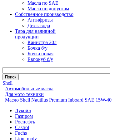
Масла по SAE
Масла по допускам
Собственное производство
Антифризы
Дист. вода
Тара для наливной
продукции
Канистра 20л
Бочка б/у
Бочка новая
Еврокуб б/у
Shell
Автомобильные масла
Для мото техники
Масло Shell Nautilus Premium Inboard SAE 15W-40
Лукойл
Газпром
Роснефть
Castrol
Fuchs
Liqui moly