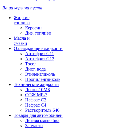
Ваша корзина пуста
Жидкие
топлива
Керосин
Диз. топливо
Масла и
смазки
Охлаждающие жидкости
Антифриз G11
Антифриз G12
Тосол
Дист. вода
Этиленгликоль
Пропиленгликоль
Технические жидкости
Ленол-10МБ
СОЖ МР-7
Нефрас С2
Нефрас С4
Растворитель 646
Товары для автомобилей
Летняя омывайка
Запчасти