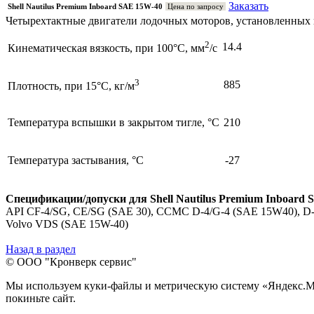
Заказать
Shell Nautilus Premium Inboard SAE 15W-40
Цена по запросу
Четырехтактные двигатели лодочных моторов, установленных в
2
14.4
Кинематическая вязкость, при 100°С, мм
/с
3
885
Плотность, при 15°С, кг/м
Температура вспышки в закрытом тигле, °С
210
Температура застывания, °С
-27
Спецификации/допуски для Shell Nautilus Premium Inboard 
API CF-4/SG, CE/SG (SAE 30), CCMC D-4/G-4 (SAE 15W40), D-
Volvo VDS (SAE 15W-40)
Назад в раздел
© ООО "Кронверк сервис"
Мы используем куки-файлы и метрическую систему «Яндекс.Метр
покиньте сайт.