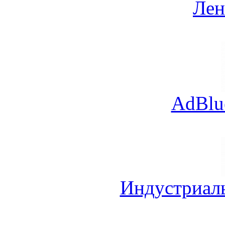
Лен
AdBlu
Индустриал