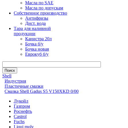
Масла по SAE
Масла по допускам
Собственное производство
Антифризы
Дист. вода
Тара для наливной
продукции
Канистра 20л
Бочка б/у
Бочка новая
Еврокуб б/у
Shell
Индустрия
Пластичные смазки
Смазка Shell Gadus S5 V150XKD 0/00
Лукойл
Газпром
Роснефть
Castrol
Fuchs
Liqui moly