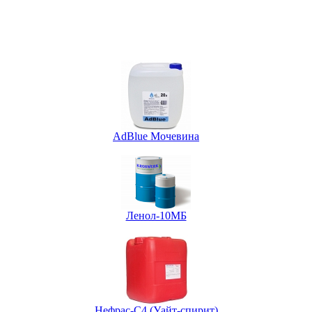
AdBlue Мочевина
Ленол-10МБ
Нефрас-С4 (Уайт-спирит)