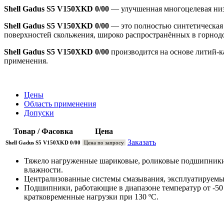
Shell Gadus S5 V150XKD 0/00
— улучшенная многоцелевая низ
Shell Gadus S5 V150XKD 0/00
— это полностью синтетическая 
поверхностей скольжения, широко распространённых в горно
Shell Gadus S5 V150XKD 0/00
производится на основе литий-к
применения.
Цены
Область применения
Допуски
Товар / Фасовка
Цена
Заказать
Shell Gadus S5 V150XKD 0/00
Цена по запросу
Тяжело нагруженные шариковые, роликовые подшипники 
влажности.
Централизованные системы смазывания, эксплуатируемые 
Подшипники, работающие в диапазоне температур от -50 
кратковременные нагрузки при 130 ºC.