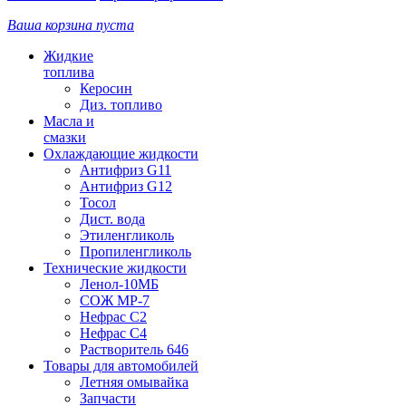
Ваша корзина пуста
Жидкие
топлива
Керосин
Диз. топливо
Масла и
смазки
Охлаждающие жидкости
Антифриз G11
Антифриз G12
Тосол
Дист. вода
Этиленгликоль
Пропиленгликоль
Технические жидкости
Ленол-10МБ
СОЖ МР-7
Нефрас С2
Нефрас С4
Растворитель 646
Товары для автомобилей
Летняя омывайка
Запчасти