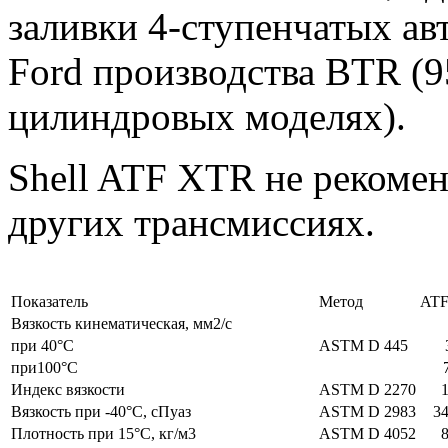
заливки 4-ступенчатых а
Ford производства BTR (9
цилиндровых моделях).
Shell ATF XTR не рекомен
других трансмиссиях.
Показатель
Метод
AT
Вязкость кинематическая, мм2/с
при 40°C
ASTM D 445
при100°C
Индекс вязкости
ASTM D 2270
Вязкость при -40°C, сПуаз
ASTM D 2983
3
Плотность при 15°C, кг/м3
ASTM D 4052