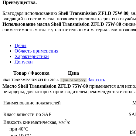
Преимущества.
Благодаря использованию
Shell Transmission ZFLD 75W-80
, з
входящий в состав масла, позволяет увеличить срок его служб
Использование масла Shell Transmission ZFLD 75W-80
снижае
совместимость масла с уплотнительными материалами позволяет
Цены
Область применения
Характеристики
Допуски
Товар / Фасовка
Цена
Заказать
Shell TRANSMISSION ZFLD + 209 л.
Цена по запросу
Масло Shell Transmission ZFLD 75W-80
применяется для испо
ретардеры, для которых производителем рекомендуется испол
Наименование показателей
М
Класс вязкости по SAE
SAE
2
Вязкость кинематическая, мм
/с
при 40°C
IS
при 100°C