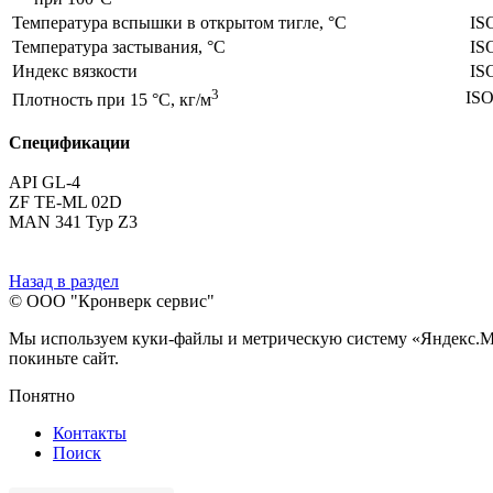
Температура вспышки в открытом тигле, °С
IS
Температура застывания, °C
IS
Индекс вязкости
IS
3
ISO
Плотность при 15 °С, кг/м
Спецификации
API GL-4
ZF TE-ML 02D
MAN 341 Typ Z3
Назад в раздел
© ООО "Кронверк сервис"
Мы используем куки-файлы и метрическую систему «Яндекс.Метр
покиньте сайт.
Понятно
Контакты
Поиск