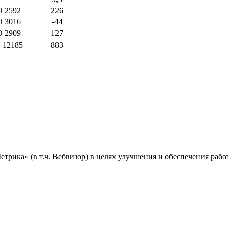
O 2592
226
O 3016
-44
O 2909
127
 12185
883
ика» (в т.ч. Вебвизор) в целях улучшения и обеспечения работ