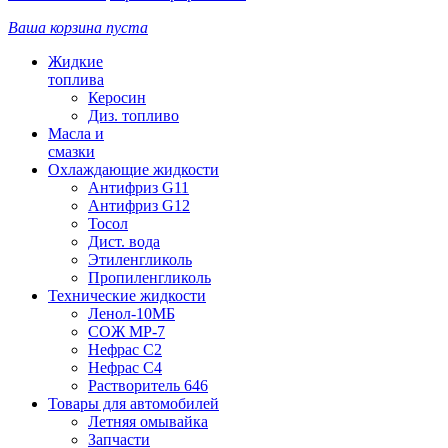
Ваша корзина пуста
Жидкие
топлива
Керосин
Диз. топливо
Масла и
смазки
Охлаждающие жидкости
Антифриз G11
Антифриз G12
Тосол
Дист. вода
Этиленгликоль
Пропиленгликоль
Технические жидкости
Ленол-10МБ
СОЖ МР-7
Нефрас С2
Нефрас С4
Растворитель 646
Товары для автомобилей
Летняя омывайка
Запчасти