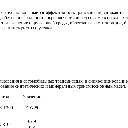
начительно повышается эффективность трансмиссии, снижаются 
ы, обеспечить плавность переключения передач, даже в сложных 
т загрязнение окружающей среды, облегчает его утилизацию, б
 снизить риск его утечки.
льзования в автомобильных трансмиссиях, в синхронизированных
ьзование синтетических и минеральных трансмиссионных масел.
етод
Значение
 J 306
75W-80
62,9
O 3104
9,3