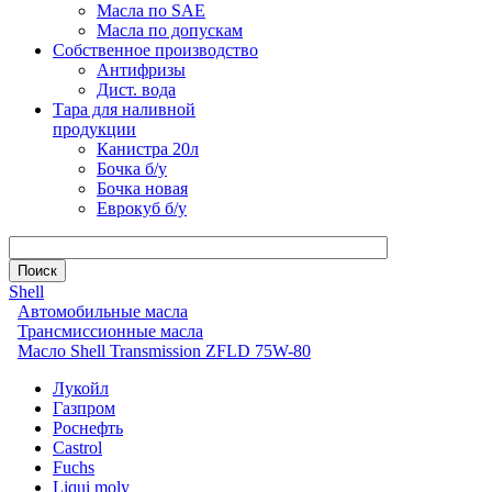
Масла по SAE
Масла по допускам
Собственное производство
Антифризы
Дист. вода
Тара для наливной
продукции
Канистра 20л
Бочка б/у
Бочка новая
Еврокуб б/у
Shell
Автомобильные масла
Трансмиссионные масла
Масло Shell Transmission ZFLD 75W-80
Лукойл
Газпром
Роснефть
Castrol
Fuchs
Liqui moly