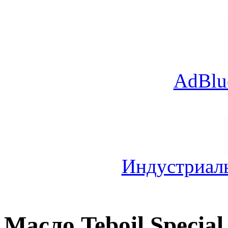
AdBlu
Индустриал
Масло Teboil Specia