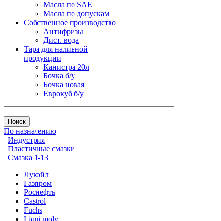
Масла по SAE
Масла по допускам
Собственное производство
Антифризы
Дист. вода
Тара для наливной
продукции
Канистра 20л
Бочка б/у
Бочка новая
Еврокуб б/у
По назначению
Индустрия
Пластичные смазки
Смазка 1-13
Лукойл
Газпром
Роснефть
Castrol
Fuchs
Liqui moly