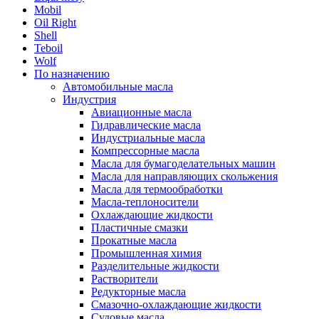
Mobil
Oil Right
Shell
Teboil
Wolf
По назначению
Автомобильные масла
Индустрия
Авиационные масла
Гидравлические масла
Индустриальные масла
Компрессорные масла
Масла для бумагоделательных машин
Масла для направляющих скольжения
Масла для термообработки
Масла-теплоносители
Охлаждающие жидкости
Пластичные смазки
Прокатные масла
Промышленная химия
Разделительные жидкости
Растворители
Редукторные масла
Смазочно-охлаждающие жидкости
Судовые масла