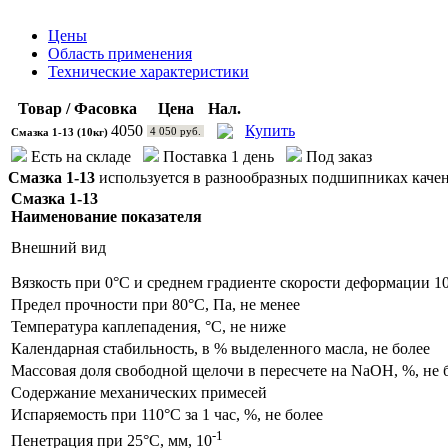
Цены
Область применения
Технические характеристики
Товар / Фасовка
Цена
Нал.
4050
Купить
4 050 руб.
Смазка 1-13 (10кг)
Есть на складе
Поставка 1 день
Под заказ
Смазка 1-13
используется в разнообразных подшипниках качени
Смазка 1-13
Наименование показателя
Внешний вид
Вязкость при
0°С
и среднем градиенте скорости деформации 1
Предел прочности при
80°С
, Па, не менее
Температура каплепадения,
°С
, не ниже
Календарная стабильность, в % выделенного масла, не более
Массовая доля свободной щелочи в пересчете на NаОН, %, не 
Содержание механических примесей
Испаряемость при
110°С
за 1 час, %, не более
-1
Пенетрация при
25°С
, мм, 10