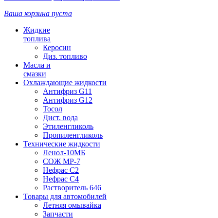
Ваша корзина пуста
Жидкие
топлива
Керосин
Диз. топливо
Масла и
смазки
Охлаждающие жидкости
Антифриз G11
Антифриз G12
Тосол
Дист. вода
Этиленгликоль
Пропиленгликоль
Технические жидкости
Ленол-10МБ
СОЖ МР-7
Нефрас С2
Нефрас С4
Растворитель 646
Товары для автомобилей
Летняя омывайка
Запчасти