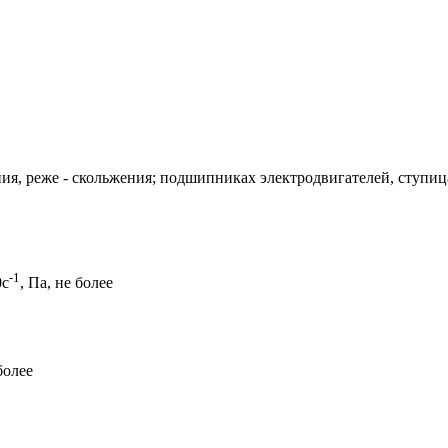
я, реже - скольжения; подшипниках электродвигателей, ступица
-1
0с
, Па, не более
более