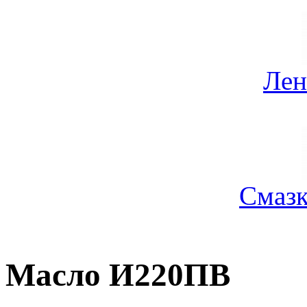
Лен
Смазк
Масло И220ПВ