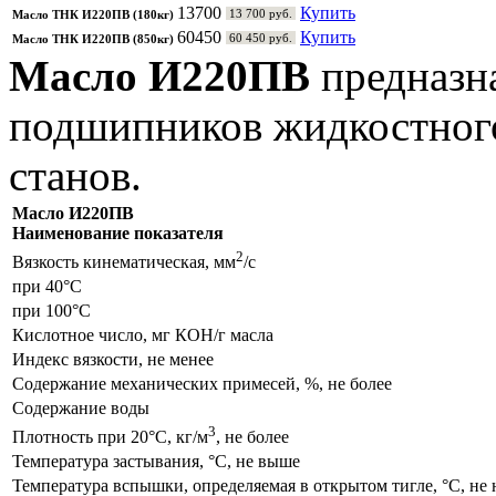
13700
Купить
13 700 руб.
Масло ТНК И220ПВ (180кг)
60450
Купить
60 450 руб.
Масло ТНК И220ПВ (850кг)
Масло И220ПВ
предназн
подшипников жидкостног
станов.
Масло И220ПВ
Наименование показателя
2
Вязкость кинематическая, мм
/с
при
40°С
при
100°С
Кислотное число, мг КОН/г масла
Индекс вязкости, не менее
Содержание механических примесей, %, не более
Содержание воды
3
Плотность при
20°С
, кг/м
, не более
Температура застывания,
°С
, не выше
Температура вспышки, определяемая в открытом тигле,
°С
, не