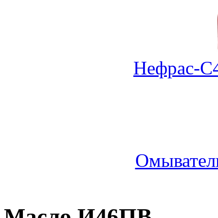
Нефрас-С4
Омыватель
Масло И46ПВ