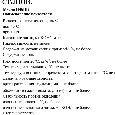
станов.
Масло И46ПВ
Наименование показателя
2
Вязкость кинематическая, мм
/с
при
40°С
при
100°С
Кислотное число, мг КОН/г масла
Индекс вязкости, не менее
Содержание механических примесей, %, не более
Содержание воды
3
Плотность при
20°С
, кг/м
, не более
Температура застывания,
°С
, не выше
Температура вспышки, определяемая в открытом тигле,
°С
, не
Деэмульгирующие свойства:
время расслоения эмульсии, мин, не более
3
объем слоев (масло-вода-эмульсия), см
, не более
Стабильность против окисления:
изменение вязкости, %, не более
изменение кислотного числа, мг КОН/г, не более
Степень коррозии