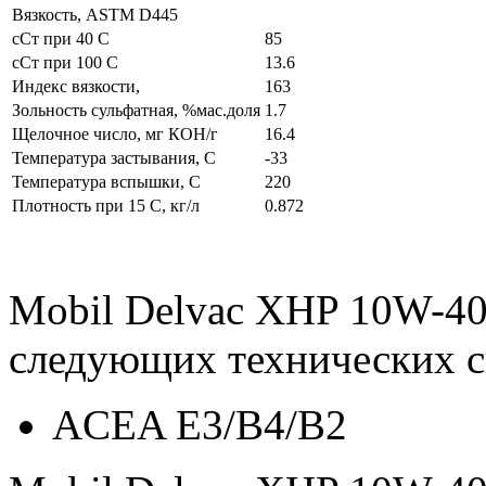
Вязкость, ASTM D445
сСт при 40 С
85
сСт при 100 С
13.6
Индекс вязкости,
163
Зольность сульфатная, %мас.доля
1.7
Щелочное число, мг КОН/г
16.4
Температура застывания, С
-33
Температура вспышки, С
220
Плотность при 15 С, кг/л
0.872
Mobil Delvac XHP 10W-40
следующих технических 
ACEA E3/B4/B2