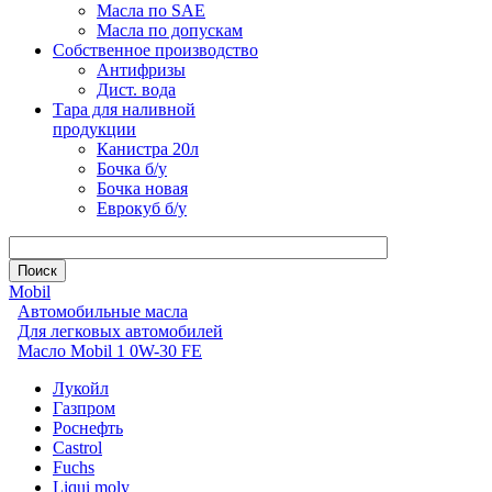
Масла по SAE
Масла по допускам
Собственное производство
Антифризы
Дист. вода
Тара для наливной
продукции
Канистра 20л
Бочка б/у
Бочка новая
Еврокуб б/у
Mobil
Автомобильные масла
Для легковых автомобилей
Масло Mobil 1 0W-30 FE
Лукойл
Газпром
Роснефть
Castrol
Fuchs
Liqui moly