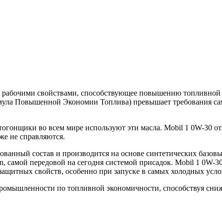
ми рабочими свойствами, способствующее повышению топливной
ормула Повышенной Экономии Топлива) превышает требования са
тогонщики во всем мире используют эти масла. Mobil 1 0W-30 
уже не справляются.
нтованный состав и производится на основе синтетических базо
, самой передовой на сегодня системой присадок. Mobil 1 0W
защитных свойств, особенно при запуске в самых холодных усло
ромышленности по топливной экономичности, способствуя сни