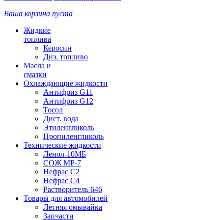
Ваша корзина пуста
Жидкие
топлива
Керосин
Диз. топливо
Масла и
смазки
Охлаждающие жидкости
Антифриз G11
Антифриз G12
Тосол
Дист. вода
Этиленгликоль
Пропиленгликоль
Технические жидкости
Ленол-10МБ
СОЖ МР-7
Нефрас С2
Нефрас С4
Растворитель 646
Товары для автомобилей
Летняя омывайка
Запчасти