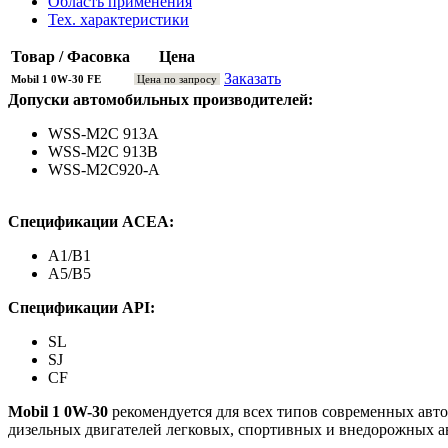
Область применения
Тех. характеристики
Товар / Фасовка
Цена
Заказать
Mobil 1 0W-30 FE
Цена по запросу
Допуски автомобильных производителей:
WSS-M2C 913A
WSS-M2C 913B
WSS-M2C920-A
Спецификации ACEA:
A1/B1
A5/B5
Спецификации API:
SL
SJ
CF
Mobil 1 0W-30
рекомендуется для всех типов современных авт
дизельных двигателей легковых, спортивных и внедорожных а