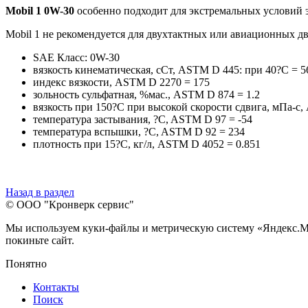
Mobil 1 0W-30
особенно подходит для экстремальных условий э
Mobil 1 не рекомендуется для двухтактных или авиационных дв
SAE Класс: 0W-30
вязкость кинематическая, сСт, ASTM D 445: при 40?C = 56
индекс вязкости, ASTM D 2270 = 175
зольность сульфатная, %мас., ASTM D 874 = 1.2
вязкость при 150?C при высокой скорости сдвига, мПа-с
температура застывания, ?C, ASTM D 97 = -54
температура вспышки, ?C, ASTM D 92 = 234
плотность при 15?C, кг/л, ASTM D 4052 = 0.851
Назад в раздел
© ООО "Кронверк сервис"
Мы используем куки-файлы и метрическую систему «Яндекс.Метр
покиньте сайт.
Понятно
Контакты
Поиск