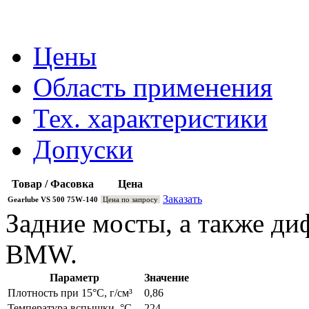
Цены
Область применения
Тех. характеристики
Допуски
Товар / Фасовка
Цена
Заказать
Gearlube VS 500 75W-140
Цена по запросу
Задние мосты, а также д
BMW.
Параметр
Значение
Плотность при 15°С, г/см³
0,86
Температура вспышки, °С
224