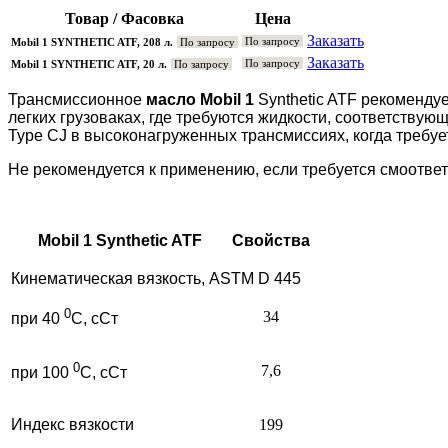
Товар / Фасовка
Цена
Заказать
По запросу
Mobil 1 SYNTHETIC ATF, 208 л.
По запросу
Заказать
По запросу
Mobil 1 SYNTHETIC ATF, 20 л.
По запросу
Трансмиссионное
масло Mobil 1
Synthetic ATF рекоменду
легких грузоваках, где требуются жидкости, соответствующ
Type CJ в высоконагруженных трансмиссиях, когда требуетс
Не рекомендуется к применению, если требуется смоответ
Mobil 1 Synthetic ATF
Свойства
Кинематическая вязкость, ASTM D 445
0
34
при 40
С, сСт
0
7,6
при 100
С, сСт
Индекс вязкости
199