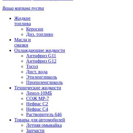
Ваша корзина пуста
Жидкие
топлива
Керосин
Диз. топливо
Масла и
смазки
Охлаждающие жидкости
Антифриз G11
Антифриз G12
Тосол
Дист. вода
Этиленгликоль
Пропиленгликоль
Технические жидкости
Ленол-10МБ
СОЖ МР-7
Нефрас С2
Нефрас С4
Растворитель 646
Товары для автомобилей
Летняя омывайка
Запчасти