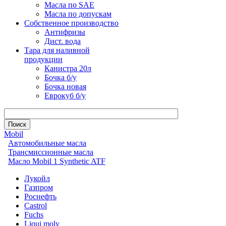
Масла по SAE
Масла по допускам
Собственное производство
Антифризы
Дист. вода
Тара для наливной
продукции
Канистра 20л
Бочка б/у
Бочка новая
Еврокуб б/у
Mobil
Автомобильные масла
Трансмиссионные масла
Масло Mobil 1 Synthetic ATF
Лукойл
Газпром
Роснефть
Castrol
Fuchs
Liqui moly