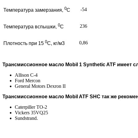
0
-54
Температура замерзания,
С
0
236
Температура вспышки,
С
0
0,86
Плотность при 15
С, кг/м3
Трансмиссионное масло Mobil 1 Synthetic ATF имеет
Allison C-4
Ford Mercon
General Motors Dexron II
Трансмиссионное масло Mobil ATF SHC так же рекоме
Caterpiller TO-2
Vickers 35VQ25
Sundstrand.