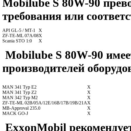
Mobilube S 80W-90 прев
требования или соответс
API GL-5 / MT-1
X
ZF-TE-ML 07A/08
X
Scania STO 1:0
X
Mobilube S 80W-90 имее
производителей оборудо
MAN 341 Typ E2
X
MAN 341 Typ Z2
X
MAN 342 Typ M2
X
ZF-TE-ML 02B/05A/12E/16B/17B/19B/21A
X
MB-Approval 235.0
X
MACK GO-J
X
ExxonMobil рекомендует