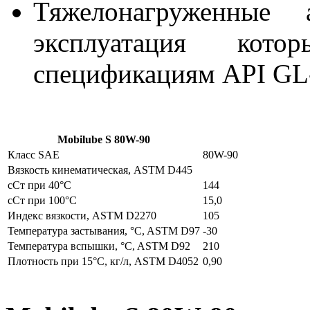
Тяжелонагруженные а
эксплуатация кото
спецификациям API GL
Mobilube S 80W-90
Класс SAE
80W-90
Вязкость кинематическая, ASTM D445
сСт при 40°C
144
сСт при 100°С
15,0
Индекс вязкости, ASTM D2270
105
Температура застывания, °C, ASTM D97
-30
Температура вспышки, °C, ASTM D92
210
Плотность при 15°С, кг/л, ASTM D4052
0,90