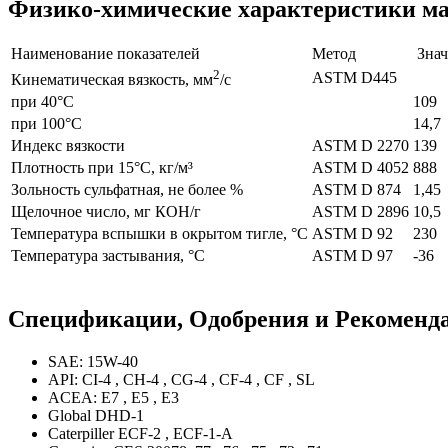
Физико-химические характеристики мас
Наименование показателей
Метод
Знач
2
ASTM D445
Кинематическая вязкость, мм
/с
при 40°C
109
при 100°C
14,7
Индекс вязкости
ASTM D 2270
139
Плотность при 15°C, кг/м³
ASTM D 4052
888
Зольность сульфатная, не более %
ASTM D 874
1,45
Щелочное число, мг КОН/г
ASTM D 2896
10,5
Температура вспышки в окрытом тигле, °C
ASTM D 92
230
Температура застывания, °C
ASTM D 97
-36
Спецификации, Одобрения и Рекоменда
SAE: 15W-40
API: CI-4 , CH-4 , CG-4 , CF-4 , CF , SL
ACEA: E7 , E5 , E3
Global DHD-1
Caterpiller ECF-2 , ECF-1-A