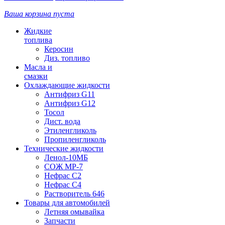
Ваша корзина пуста
Жидкие
топлива
Керосин
Диз. топливо
Масла и
смазки
Охлаждающие жидкости
Антифриз G11
Антифриз G12
Тосол
Дист. вода
Этиленгликоль
Пропиленгликоль
Технические жидкости
Ленол-10МБ
СОЖ МР-7
Нефрас С2
Нефрас С4
Растворитель 646
Товары для автомобилей
Летняя омывайка
Запчасти