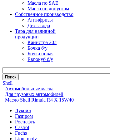
Масла по SAE
Масла по допускам
Собственное производство
Антифризы
Дист. вода
Тара для наливной
продукции
Канистра 20л
Бочка б/у
Бочка новая
Еврокуб б/у
Shell
Автомобильные масла
Для грузовых автомобилей
Масло Shell Rimula R4 X 15W40
Лукойл
Газпром
Роснефть
Castrol
Fuchs
Liqui moly