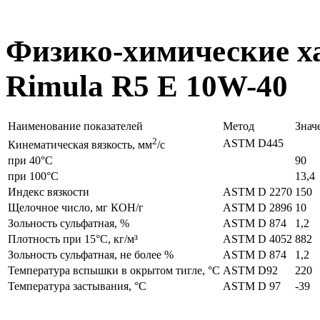
Физико-химические ха
Rimula R5 E 10W-40
Наименование показателей
Метод
Знач
2
ASTM D445
Кинематическая вязкость, мм
/с
при 40°C
90
при 100°C
13,4
Индекс вязкости
ASTM D 2270
150
Щелочное число, мг КОН/г
ASTM D 2896
10
Зольность сульфатная, %
ASTM D 874
1,2
Плотность при 15°C, кг/м³
ASTM D 4052
882
Зольность сульфатная, не более %
ASTM D 874
1,2
Температура вспышки в окрытом тигле, °C
ASTM D92
220
Температура застывания, °C
ASTM D 97
-39