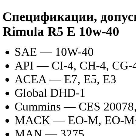
Спецификации, допуск
Rimula R5 E 10w-40
SAE — 10W-40
API — CI-4, CH-4, CG
ACEA — E7, E5, E3
Global DHD-1
Cummins — CES 20078, 
MACK — EO-M, EO-
MAN — 3275