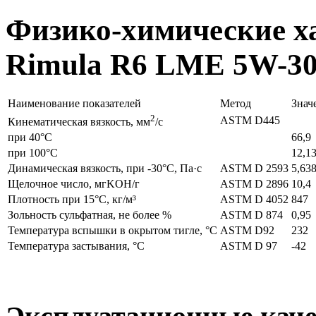
Физико-химические ха
Rimula R6 LME 5W-3
Наименование показателей
Метод
Знач
2
ASTM D445
Кинематическая вязкость, мм
/с
при 40°C
66,9
при 100°C
12,1
Динамическая вязкость, при -30°С, Па·с
ASTM D 2593
5,63
Щелочное число, мгKOH/г
ASTM D 2896
10,4
Плотность при 15°C, кг/м³
ASTM D 4052
847
Зольность сульфатная, не более %
ASTM D 874
0,95
Температура вспышки в окрытом тигле, °C
ASTM D92
232
Температура застывания, °C
ASTM D 97
-42