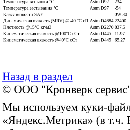
Температура вспышки °C
Astm D92
234
Температура застывания °C
Astm D97
-54
Класс вязкости SAE
0W-30
Динамическая вязкость (MRV) @-40 °C сП
Astm D4684
22400
Плотность @15°C кг/м3
Astm D2270
837.5
Кинематическая вязкость @100°C сСт
Astm D445
11.97
Кинематическая вязкость @40°C сСт
Astm D445
65.27
Назад в раздел
© ООО "Кронверк сервис
Мы используем куки-файл
«Яндекс.Метрика» (в т.ч.