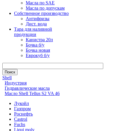
Масла по SAE
Масла по допускам
Собственное производство
Антифризы
Дист. вода
Тара для наливной
продукции
Канистра 20л
Бочка б/у
Бочка новая
Еврокуб б/у
Shell
Индустрия
Гидравлические масла
Масло Shell Tellus S2 VA 46
Лукойл
Газпром
Роснефть
Castrol
Fuchs
Liqui moly