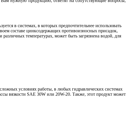
ь Вам нужную продукцию, ответят на сопутствующие вопросы,
уется в системах, в которых предпочтительнее использовать
своем составе цинксодержащих противоизносных присадок,
и различных температурах, может быть загрязнена водой, для
 сложных условиях работы, в любых гидравлических системах
ссы вязкости SAE 30W или 20W-20. Также, этот продукт может