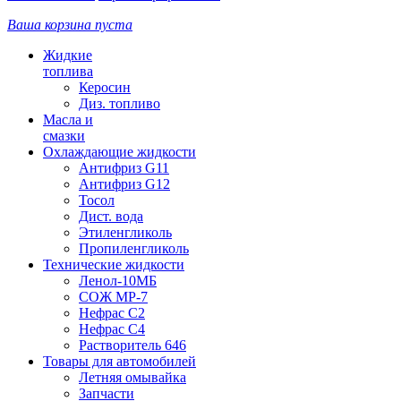
Ваша корзина пуста
Жидкие
топлива
Керосин
Диз. топливо
Масла и
смазки
Охлаждающие жидкости
Антифриз G11
Антифриз G12
Тосол
Дист. вода
Этиленгликоль
Пропиленгликоль
Технические жидкости
Ленол-10МБ
СОЖ МР-7
Нефрас С2
Нефрас С4
Растворитель 646
Товары для автомобилей
Летняя омывайка
Запчасти