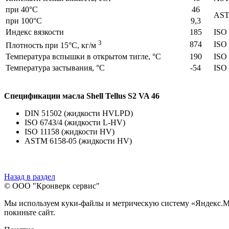
при 40°С
46
AST
при 100°С
9,3
Индекс вязкости
185
ISO
3
874
ISO
Плотность при 15°С, кг/м
Температура вспышки в открытом тигле, °С
190
ISO
Температура застывания, °С
-54
ISO
Спецификации масла Shell Tellus S2 VA 46
DIN 51502 (жидкости HVLPD)
ISO 6743/4 (жидкости L-HV)
ISO 11158 (жидкости HV)
ASTM 6158-05 (жидкости HV)
Назад в раздел
© ООО "Кронверк сервис"
Мы используем куки-файлы и метрическую систему «Яндекс.Метр
покиньте сайт.