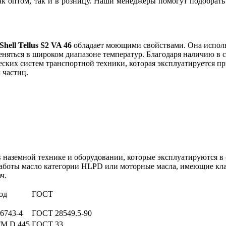
как оптом, так и в розницу. Наши менеджеры помогут подобрат
Shell Tellus S2 VA 46
обладает моющими свойствами. Она использ
яться в широком диапазоне температур. Благодаря наличию в 
еских систем транспортной техники, которая эксплуатируется пр
 частиц.
 наземной технике и оборудовании, которые эксплуатируются в
 работы масло категории HLPD или моторные масла, имеющие кла
ч.
од
ГОСТ
6743-4
ГОСТ 28549.5-90
M D 445
ГОСТ 33