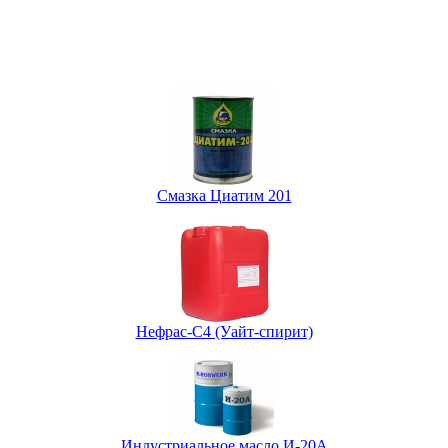
Смазка Циатим 201
Нефрас-С4 (Уайт-спирит)
Индустриальное масло И-20А