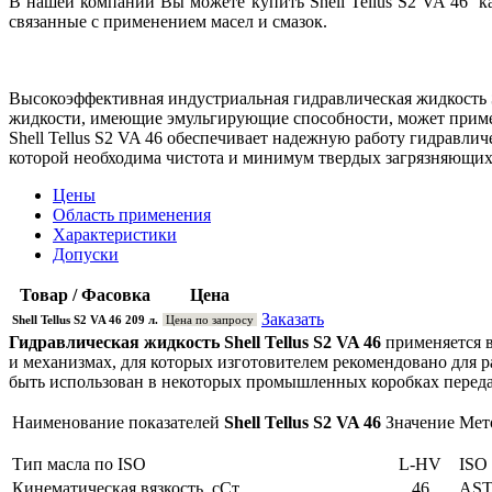
В нашей компании Вы можете купить Shell Tellus S2 VA 46 
связанные с применением масел и смазок.
Высокоэффективная индустриальная гидравлическая жидкость
жидкости, имеющие эмульгирующие способности, может примен
Shell Tellus S2 VA 46 обеспечивает надежную работу гидравлич
которой необходима чистота и минимум твердых загрязняющих
Цены
Область применения
Характеристики
Допуски
Товар / Фасовка
Цена
Заказать
Shell Tellus S2 VA 46 209 л.
Цена по запросу
Гидравлическая жидкость Shell Tellus S2 VA 46
применяется в
и механизмах, для которых изготовителем рекомендовано для
быть использован в некоторых промышленных коробках переда
Наименование показателей
Shell Tellus S2 VA 46
Значение
Мет
Тип масла по ISO
L-HV
ISO 
Кинематическая вязкость, сСт
46
AST