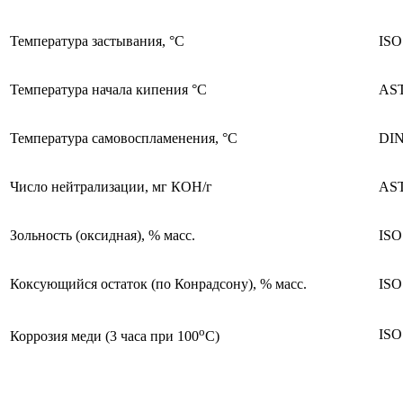
Температура застывания, °C
ISO
Температура начала кипения °C
AST
Температура самовоспламенения, °C
DIN
Число нейтрализации, мг КОН/г
AST
Зольность (оксидная), % масс.
ISO
Коксующийся остаток (по Конрадсону), % масс.
ISO
о
ISO
Коррозия меди (3 часа при 100
С)