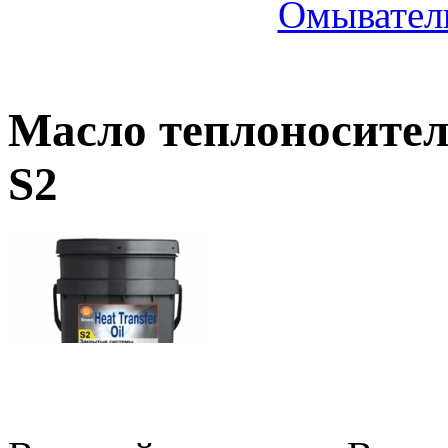
Омыватель
Масло теплоноситель
S2