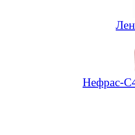
Лен
Нефрас-С4