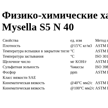
Физико-химические ха
Mysella S5 N 40
Свойства
ед. изм
Метод 
Плотность
@15°C кг/м3
ASTM 
Температура вспышки в закрытом тигле
°C
ASTM 
Температура застывания
°C
ISO 30
Щелочное число
мг KOH/г
ASTM 
Сульфатная зольность
%массы
ISO 39
Фосфор
ppm
ASTM 
Класс вязкости SAE
Кинематическая вязкость
@40°C мм2/с
ASTM 
Кинематическая вязкость
@100°C мм2/с
ASTM 