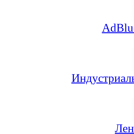
AdBlu
Индустриал
Лен