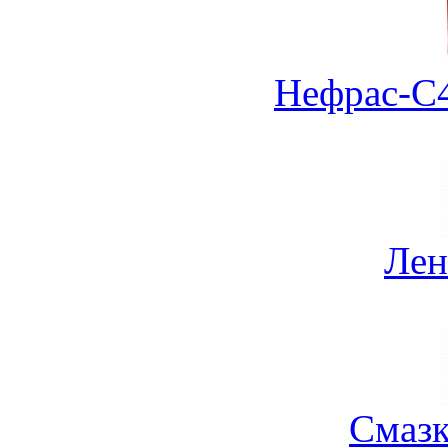
Нефрас-С4
Лен
Смазк