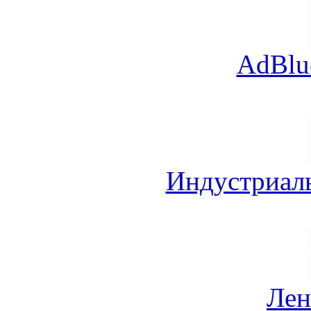
AdBlu
Индустриал
Лен