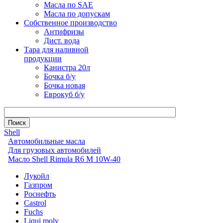
Масла по SAE
Масла по допускам
Собственное производство
Антифризы
Дист. вода
Тара для наливной
продукции
Канистра 20л
Бочка б/у
Бочка новая
Еврокуб б/у
Shell
Автомобильные масла
Для грузовых автомобилей
Масло Shell Rimula R6 M 10W-40
Лукойл
Газпром
Роснефть
Castrol
Fuchs
Liqui moly