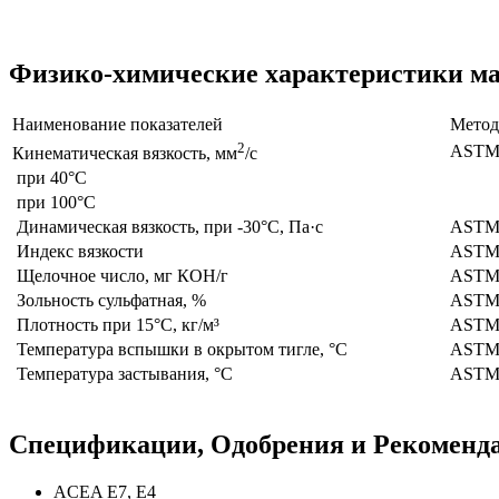
Физико-химические характеристики мас
Наименование показателей
Метод
2
ASTM
Кинематическая вязкость, мм
/с
при 40°C
при 100°C
Динамическая вязкость, при -30°С, Па·с
ASTM 
Индекс вязкости
ASTM 
Щелочное число, мг КОН/г
ASTM 
Зольность сульфатная, %
ASTM 
Плотность при 15°C, кг/м³
ASTM 
Температура вспышки в окрытом тигле, °C
ASTM 
Температура застывания, °C
ASTM 
Спецификации, Одобрения и Рекоменда
ACEA E7, E4