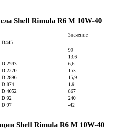
ла Shell Rimula R6 M 10W-40
Значение
 D445
90
13,6
D 2593
6,6
D 2270
153
D 2896
15,9
D 874
1,9
D 4052
867
D 92
240
D 97
-42
ции Shell Rimula R6 M 10W-40