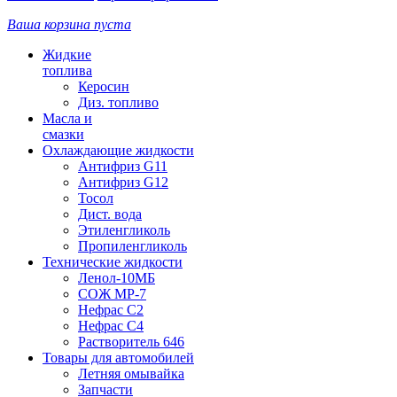
Ваша корзина пуста
Жидкие
топлива
Керосин
Диз. топливо
Масла и
смазки
Охлаждающие жидкости
Антифриз G11
Антифриз G12
Тосол
Дист. вода
Этиленгликоль
Пропиленгликоль
Технические жидкости
Ленол-10МБ
СОЖ МР-7
Нефрас С2
Нефрас С4
Растворитель 646
Товары для автомобилей
Летняя омывайка
Запчасти