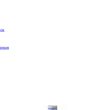
вок
анков