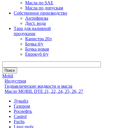
Масла по SAE
Масла по допускам
Собственное производство
Антифризы
Дист. вода
Тара для наливной
продукции
Канистра 20л
Бочка б/у
Бочка новая
Еврокуб б/у
Mobil
Индустрия
Гидравлические жидкости и масла
Масло MOBIL DTE 21, 22, 24, 25, 26, 27
Лукойл
Газпром
Роснефть
Castrol
Fuchs
Liqui moly