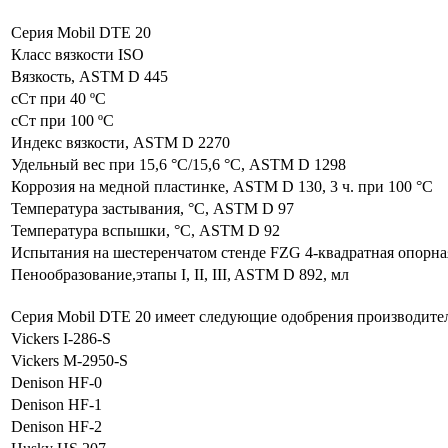
Серия Mobil DTE 20
Класс вязкости ISO
Вязкость, ASTM D 445
сСт при 40 ºC
сСт при 100 ºC
Индекс вязкости, ASTM D 2270
Удельный вес при 15,6 °С/15,6 °С, ASTM D 1298
Коррозия на медной пластинке, ASTM D 130, 3 ч. при 100 °С
Температура застывания, °С, ASTM D 97
Температура вспышки, °С, ASTM D 92
Испытания на шестеренчатом стенде FZG 4-квадратная опорная
Пенообразование,этапы I, II, III, ASTM D 892, мл
Серия Mobil DTE 20 имеет следующие одобрения производите
Vickers I-286-S
Vickers M-2950-S
Denison HF-0
Denison HF-1
Denison HF-2