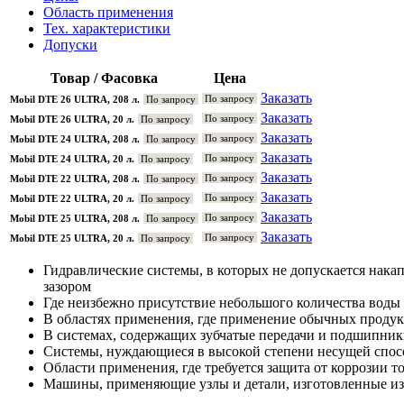
Область применения
Тех. характеристики
Допуски
Товар / Фасовка
Цена
Заказать
По запросу
Mobil DTE 26 ULTRA, 208 л.
По запросу
Заказать
По запросу
Mobil DTE 26 ULTRA, 20 л.
По запросу
Заказать
По запросу
Mobil DTE 24 ULTRA, 208 л.
По запросу
Заказать
По запросу
Mobil DTE 24 ULTRA, 20 л.
По запросу
Заказать
По запросу
Mobil DTE 22 ULTRA, 208 л.
По запросу
Заказать
По запросу
Mobil DTE 22 ULTRA, 20 л.
По запросу
Заказать
По запросу
Mobil DTE 25 ULTRA, 208 л.
По запросу
Заказать
По запросу
Mobil DTE 25 ULTRA, 20 л.
По запросу
Гидравлические системы, в которых не допускается нака
зазором
Где неизбежно присутствие небольшого количества воды
В областях применения, где применение обычных проду
В системах, содержащих зубчатые передачи и подшипни
Системы, нуждающиеся в высокой степени несущей спосо
Области применения, где требуется защита от коррозии т
Машины, применяющие узлы и детали, изготовленные из