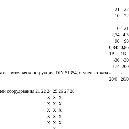
21
22
10
22
10
21
2,74
4,5
98
98
0,845
0,86
1В
1В
-30
-30
174
200
 нагрузочная конструкция, DIN 51354, ступень отказа
-
-
20/0
20/0
лей оборудования
21
22
24
25
26
27
28
X
Х
X
X
Х
Х
X
Х
Х
X
Х
Х
X
Х
Х