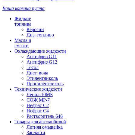
Ваша корзина пуста
Жидкие
топлива
Керосин
Диз. топливо
Масла и
смазки
Охлаждающие жидкости
Антифриз G11
Антифриз G12
Тосол
Дист. вода
Этиленгликоль
Пропиленгликоль
Технические жидкости
Ленол-10МБ
СОЖ МР-7
Нефрас С2
Нефрас С4
Растворитель 646
Товары для автомобилей
Летняя омывайка
Запчасти