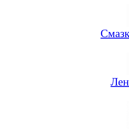
Смазк
Лен